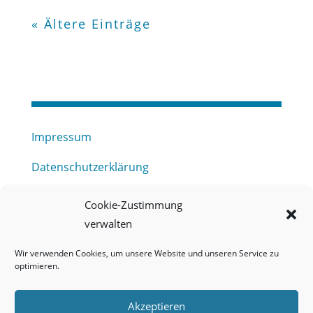
« Ältere Einträge
Impressum
Datenschutzerklärung
Haftungsausschluss
Cookie-Zustimmung
verwalten
Barrierefreiheitserklärung
Wir verwenden Cookies, um unsere Website und unseren Service zu
Meldestelle (HinSchG) des Erftverbandes
optimieren.
Mitgliederbereich
Akzeptieren