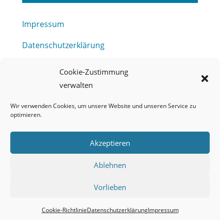
Impressum
Datenschutzerklärung
Haftungsausschluss
Cookie-Zustimmung
verwalten
Barrierefreiheitserklärung
Wir verwenden Cookies, um unsere Website und unseren Service zu
Meldestelle (HinSchG) des Erftverbandes
optimieren.
Mitgliederbereich
Akzeptieren
Onlineportal Grundwassernutzung
Ablehnen
Kontakt
Vorlieben
Cookie-Richtlinie
Datenschutzerklärung
Impressum