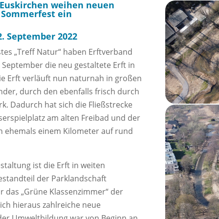
 Euskirchen weihen neuen
 Sommerfest ein
2. September 2022
s „Treff Natur“ haben Erftverband
 September die neu gestaltete Erft in
e Erft verläuft nun naturnah in großen
der, durch den ebenfalls frisch durch
k. Dadurch hat sich die Fließstrecke
erspielplatz am alten Freibad und der
 ehemals einem Kilometer auf rund
altung ist die Erft in weiten
estandteil der Parklandschaft
r das „Grüne Klassenzimmer“ der
ich hieraus zahlreiche neue
 der Umweltbildung war von Beginn an