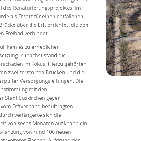
il des Renaturierungsprojektes. Im
 als Ersatz für einen entfallenen
Brücke über die Erft errichtet, die den
en Freibad verbindet.
li kam es zu erheblichen
etzung. Zunächst stand die
rschäden im Fokus. Hierzu gehörten
on zwei zerstörten Brücken und die
gespülter Versorgungsleitungen. Die
 Abstimmung mit den
r Stadt Euskirchen gegen
vom Erftverband beauftragten
urch verlängerte sich die
eit von sechs Monaten auf knapp ein
Anpflanzung von rund 100 neuen
t weiterer Flächen. Aufgrund der