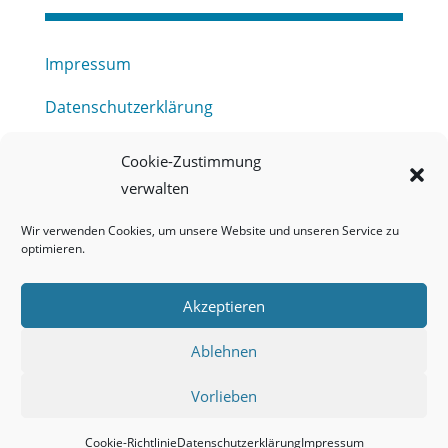
Impressum
Datenschutzerklärung
Haftungsausschluss
Cookie-Zustimmung
verwalten
Barrierefreiheitserklärung
Wir verwenden Cookies, um unsere Website und unseren Service zu
Meldestelle (HinSchG) des Erftverbandes
optimieren.
Mitgliederbereich
Akzeptieren
Onlineportal Grundwassernutzung
Ablehnen
Kontakt
Vorlieben
Cookie-Richtlinie
Datenschutzerklärung
Impressum