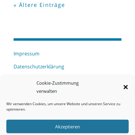
« Ältere Einträge
Impressum
Datenschutzerklärung
Haftungsausschluss
Cookie-Zustimmung
verwalten
Barrierefreiheitserklärung
Wir verwenden Cookies, um unsere Website und unseren Service zu
Meldestelle (HinSchG) des Erftverbandes
optimieren.
Mitgliederbereich
Akzeptieren
Onlineportal Grundwassernutzung