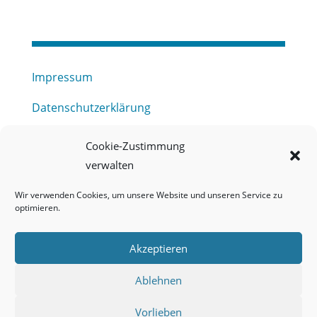
Impressum
Datenschutzerklärung
Haftungsausschluss
Cookie-Zustimmung
verwalten
Barrierefreiheitserklärung
Wir verwenden Cookies, um unsere Website und unseren Service zu
Meldestelle (HinSchG) des Erftverbandes
optimieren.
Mitgliederbereich
Akzeptieren
Onlineportal Grundwassernutzung
Ablehnen
Kontakt
Vorlieben