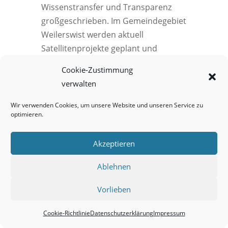
Wissenstransfer und Transparenz
großgeschrieben. Im Gemeindegebiet
Weilerswist werden aktuell
Satellitenprojekte geplant und
umgesetzt. Hauptsächlich sind dies
Cookie-Zustimmung
Brückenbauwerke an denen die
verwalten
Durchflussquerschnitte im Zuge von
Ersatzneubauten stark vergrößert
Wir verwenden Cookies, um unsere Website und unseren Service zu
optimieren.
werden, um Rückstau und damit
Überschwemmungen zu verhindern.
Akzeptieren
Bei den Oberlaufkommunen werden
dagegen Rückhaltebecken
Ablehnen
vorgesehen, welche, wie unser
Becken in Horchheim, dann wieder
Vorlieben
alle Unterlieger schützen. So leistet
Jeder seinen Beitrag für den Erfolg
Cookie-Richtlinie
Datenschutzerklärung
Impressum
des großen Ganzen.“