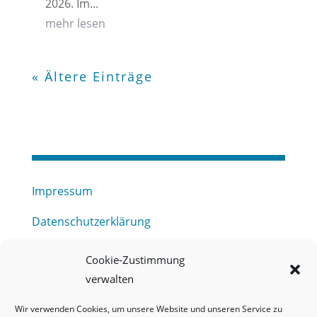
2026. Im...
mehr lesen
« Ältere Einträge
Impressum
Datenschutzerklärung
Haftungsausschluss
Cookie-Zustimmung
verwalten
Barrierefreiheitserklärung
Wir verwenden Cookies, um unsere Website und unseren Service zu
Meldestelle (HinSchG) des Erftverbandes