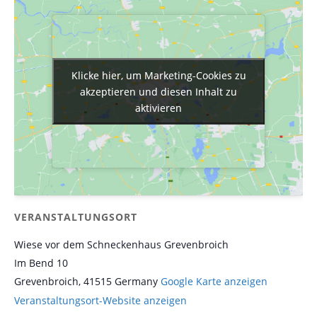
Klicke hier, um Marketing-Cookies zu
Klicke hier, um Marketing-Cookies zu
akzeptieren und diesen Inhalt zu
akzeptieren und diesen Inhalt zu
aktivieren
aktivieren
VERANSTALTUNGSORT
Wiese vor dem Schneckenhaus Grevenbroich
Im Bend 10
Grevenbroich
,
41515
Germany
Google Karte anzeigen
Veranstaltungsort-Website anzeigen