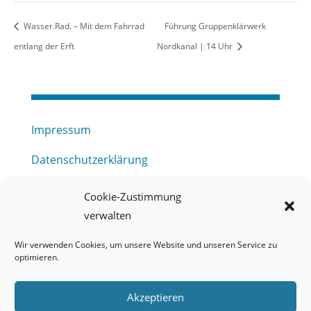
Wasser.Rad. – Mit dem Fahrrad
Führung Gruppenklärwerk
entlang der Erft
Nordkanal | 14 Uhr
Impressum
Datenschutzerklärung
Haftungsausschluss
Cookie-Zustimmung
verwalten
Barrierefreiheitserklärung
Wir verwenden Cookies, um unsere Website und unseren Service zu
Meldestelle (HinSchG) des Erftverbandes
optimieren.
Mitgliederbereich
Akzeptieren
Onlineportal Grundwassernutzung