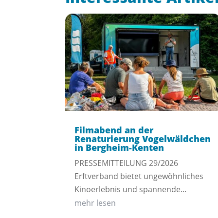
Filmabend an der
Renaturierung Vogelwäldchen
in Bergheim-Kenten
PRESSEMITTEILUNG 29/2026
Erftverband bietet ungewöhnliches
Kinoerlebnis und spannende...
mehr lesen