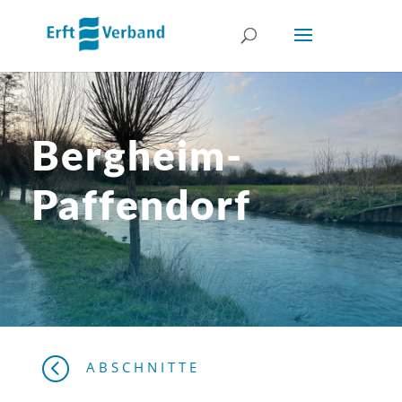
Bergheim-
Paffendorf
<
ABSCHNITTE