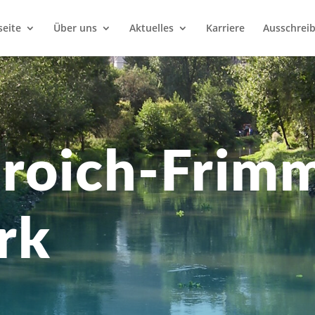
seite
Über uns
Aktuelles
Karriere
Ausschrei
roich-Frimm
rk