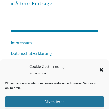
« Ältere Einträge
Impressum
Datenschutzerklärung
Haftungsausschluss
Cookie-Zustimmung
verwalten
Barrierefreiheitserklärung
Wir verwenden Cookies, um unsere Website und unseren Service zu
Meldestelle (HinSchG) des Erftverbandes
optimieren.
Mitgliederbereich
Akzeptieren
Onlineportal Grundwassernutzung