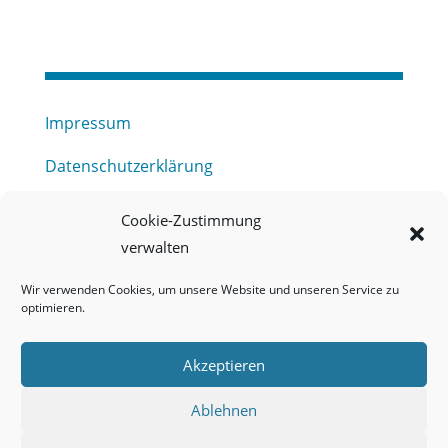
Impressum
Datenschutzerklärung
Haftungsausschluss
Cookie-Zustimmung
verwalten
Barrierefreiheitserklärung
Wir verwenden Cookies, um unsere Website und unseren Service zu
Meldestelle (HinSchG) des Erftverbandes
optimieren.
Mitgliederbereich
Akzeptieren
Onlineportal Grundwassernutzung
Ablehnen
Kontakt