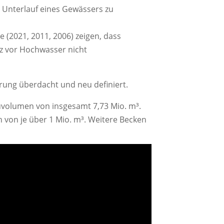
 Unterlauf eines Gewässers zu
e (2021, 2011, 2006) zeigen, dass
z vor Hochwasser nicht
ung überdacht und neu definiert.
auvolumen von insgesamt 7,73 Mio. m³.
 von je über 1 Mio. m³. Weitere Becken