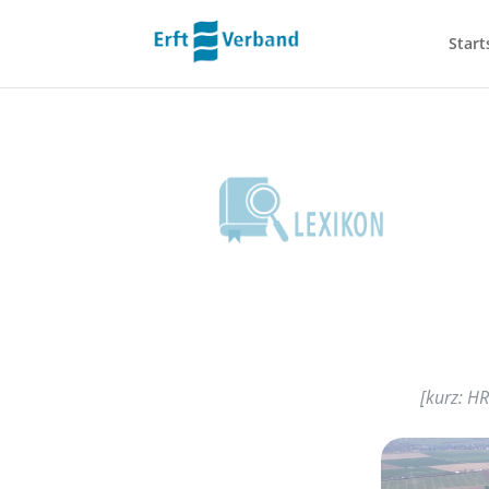
Start
[
kurz: H