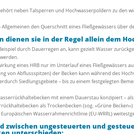
ehört neben Talsperren und Hochwasserpoldern zu den wi
Allgemeinen den Querschnitt eines Fließgewässers über de
n dienen sie in der Regel allein dem H
Beispiel durch Dauerregen an, kann gezielt Wasser zurückg
 werden.
irkung eines HRB nur im Unterlauf eines Fließgewässers au
ng von Abflussspitzen) der Becken kann während des Hochw
ierdurch Siedlungsgebiete – bis zu einem festgelegten Bem
wasserrückhaltebecken mit einem Dauerstau konzipiert – als
ckhaltebecken als Trockenbecken (sog. »Grüne Becken«) re
der Europäischen Wasserrahmenrichtlinie (EU-WRRL) weitestg
rd zwischen ungesteuerten und gesteu
en unterschieden: