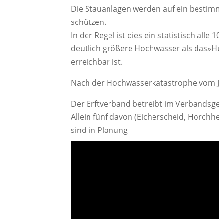
Die Stauanlagen werden auf ein bestimm
schützen.
In der Regel ist dies ein statistisch all
deutlich größere Hochwasser als das»H
erreichbar ist.
Nach der Hochwasserkatastrophe vom Ju
Der Erftverband betreibt im Verbandsge
Allein fünf davon (Eicherscheid, Horch
sind in Planung