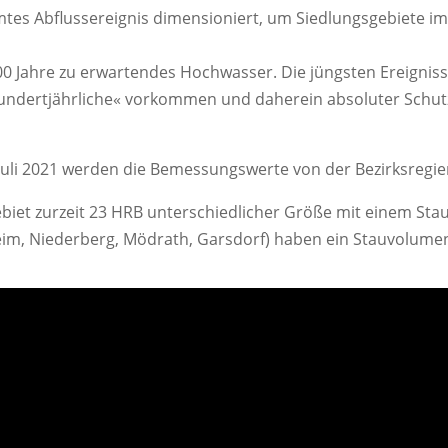
tes Abflussereignis dimensioniert, um Siedlungsgebiete im
e 100 Jahre zu erwartendes Hochwasser. Die jüngsten Ereigniss
undertjährliche« vorkommen und daherein absoluter Schut
li 2021 werden die Bemessungswerte von der Bezirksregier
biet zurzeit 23 HRB unterschiedlicher Größe mit einem St
heim, Niederberg, Mödrath, Garsdorf) haben ein Stauvolumen