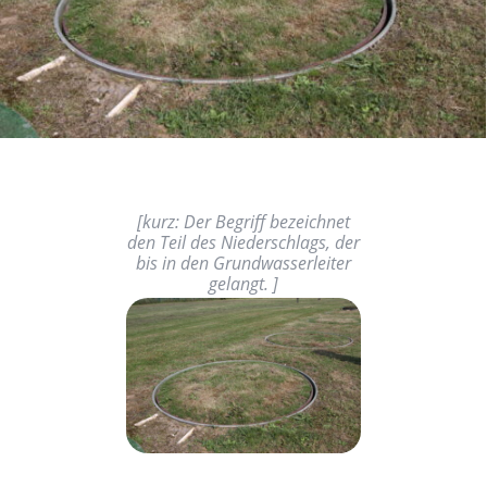
[
kurz: Der Begriff bezeichnet
den Teil des Niederschlags, der
bis in den Grundwasserleiter
gelangt.
]