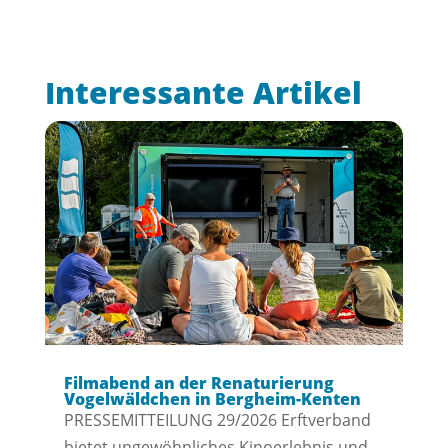
Interessante Artikel
Filmabend an der Renaturierung
Vogelwäldchen in Bergheim-Kenten
PRESSEMITTEILUNG 29/2026 Erftverband
bietet ungewöhnliches Kinoerlebnis und