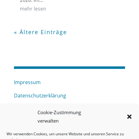
2026. Im...
mehr lesen
« Ältere Einträge
Impressum
Datenschutzerklärung
Haftungsausschluss
Cookie-Zustimmung
verwalten
Barrierefreiheitserklärung
Wir verwenden Cookies, um unsere Website und unseren Service zu
Meldestelle (HinSchG) des Erftverbandes