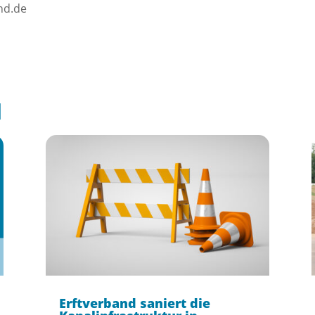
nd.de
l
Erftverband saniert die