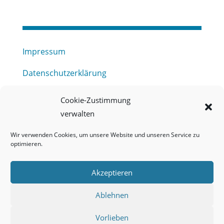
Impressum
Datenschutzerklärung
Haftungsausschluss
Cookie-Zustimmung
verwalten
Barrierefreiheitserklärung
Wir verwenden Cookies, um unsere Website und unseren Service zu
Meldestelle (HinSchG) des Erftverbandes
optimieren.
Mitgliederbereich
Akzeptieren
Onlineportal Grundwassernutzung
Ablehnen
Kontakt
Vorlieben