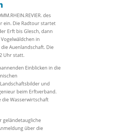
n
KOMM.RHEIN.REVIER. des
 ein. Die Radtour startet
r Erft bis Glesch, dann
 Vogelwäldchen in
die Auenlandschaft. Die
2 Uhr statt.
pannenden Einblicken in die
inischen
Landschaftsbilder und
genieur beim Erftverband.
e die Wasserwirtschaft
er geländetaugliche
e Anmeldung über die