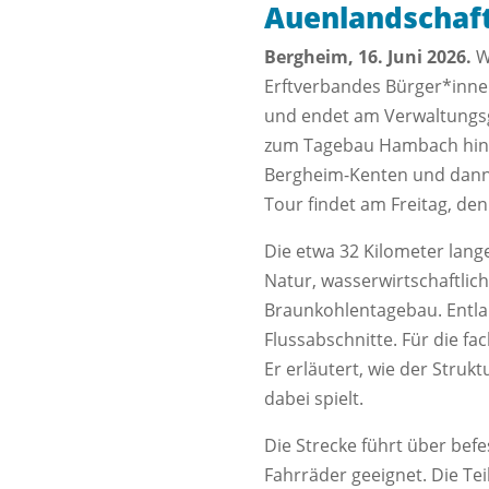
Auenlandschaft
Bergheim, 16. Juni 2026.
W
Erftverbandes Bürger*innen
und endet am Verwaltungsg
zum Tagebau Hambach hin z
Bergheim-Kenten und dann 
Tour findet am Freitag, den
Die etwa 32 Kilometer lang
Natur, wasserwirtschaftli
Braunkohlentagebau. Entla
Flussabschnitte. Für die f
Er erläutert, wie der Struk
dabei spielt.
Die Strecke führt über bef
Fahrräder geeignet. Die Tei