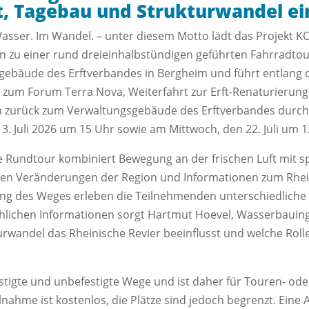
, Tagebau und Strukturwandel ei
asser. Im Wandel. – unter diesem Motto lädt das Projekt 
 zu einer rund dreieinhalbstündigen geführten Fahrradtour
ebäude des Erftverbandes in Bergheim und führt entlang de
um Forum Terra Nova, Weiterfahrt zur Erft-Renaturierung
zurück zum Verwaltungsgebäude des Erftverbandes durch 
 3. Juli 2026 um 15 Uhr sowie am Mittwoch, den 22. Juli um 1
e Rundtour kombiniert Bewegung an der frischen Luft mit s
chen Veränderungen der Region und Informationen zum Rhe
ng des Weges erleben die Teilnehmenden unterschiedliche 
achlichen Informationen sorgt Hartmut Hoevel, Wasserbauin
turwandel das Rheinische Revier beeinflusst und welche Roll
estigte und unbefestigte Wege und ist daher für Touren- od
lnahme ist kostenlos, die Plätze sind jedoch begrenzt. Ein