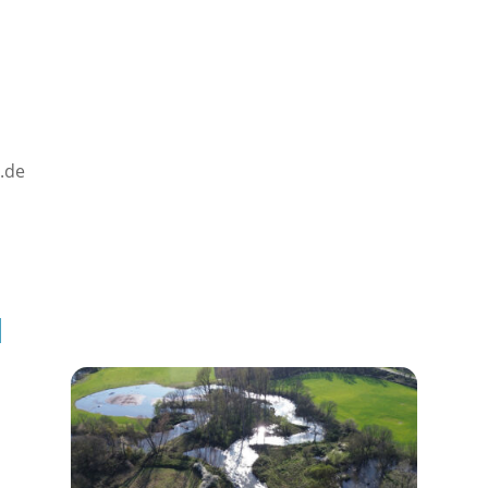
d.de
l