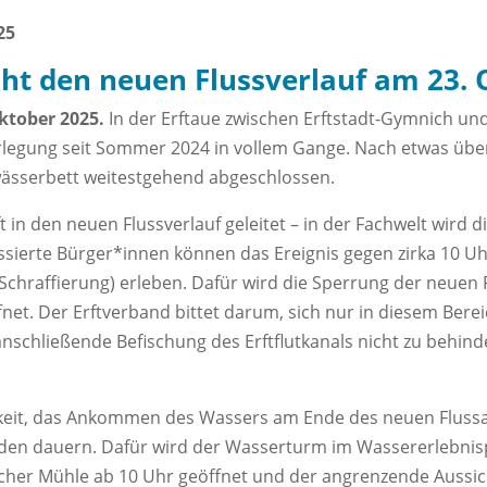
25
ht den neuen Flussverlauf am 23. 
Oktober 2025.
In der Erftaue zwischen Erftstadt-Gymnich un
rlegung seit Sommer 2024 in vollem Gange. Nach etwas über
ässerbett weitestgehend abgeschlossen.
t in den neuen Flussverlauf geleitet – in der Fachwelt wird
ssierte Bürger*innen können das Ereignis gegen zirka 10 U
e Schraffierung) erleben. Dafür wird die Sperrung der neue
fnet. Der Erftverband bittet darum, sich nur in diesem Bere
anschließende Befischung des Erftflutkanals nicht zu behin
keit, das Ankommen des Wassers am Ende des neuen Flussab
unden dauern. Dafür wird der Wasserturm im Wassererlebnis
er Mühle ab 10 Uhr geöffnet und der angrenzende Aussic