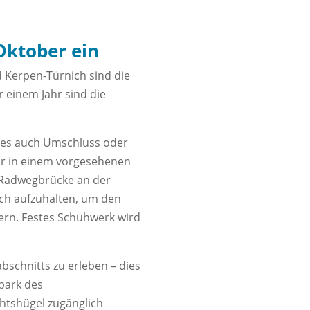
Oktober ein
d Kerpen-Türnich sind die
 einem Jahr sind die
 dies auch Umschluss oder
hr in einem vorgesehenen
n Radwegbrücke an der
ich aufzuhalten, um den
dern. Festes Schuhwerk wird
schnitts zu erleben – dies
park des
htshügel zugänglich