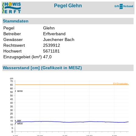
Pegel Glehn
Stammdaten
Pegel
Glehn
Betreiber
Erftverband
Gewässer
Juechener Bach
Rechtswert
2539912
Hochwert
5671181
Einzugsgebiet (km²)
47,0
Wasserstand [cm] (Grafikzeit in MESZ)