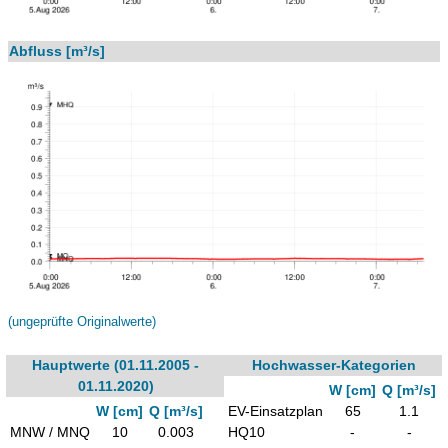
Abfluss [m³/s]
(ungeprüfte Originalwerte)
Hauptwerte (01.11.2005 -
Hochwasser-Kategorien
01.11.2020)
W [cm]
Q [m³/s]
W [cm]
Q [m³/s]
EV-Einsatzplan
65
1.1
MNW / MNQ
10
0.003
HQ10
-
-