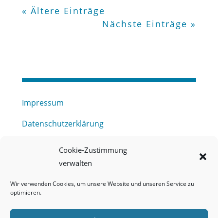
« Ältere Einträge
Nächste Einträge »
Impressum
Datenschutzerklärung
Haftungsausschluss
Cookie-Zustimmung
verwalten
Barrierefreiheitserklärung
Wir verwenden Cookies, um unsere Website und unseren Service zu
Meldestelle (HinSchG) des Erftverbandes
optimieren.
Mitgliederbereich