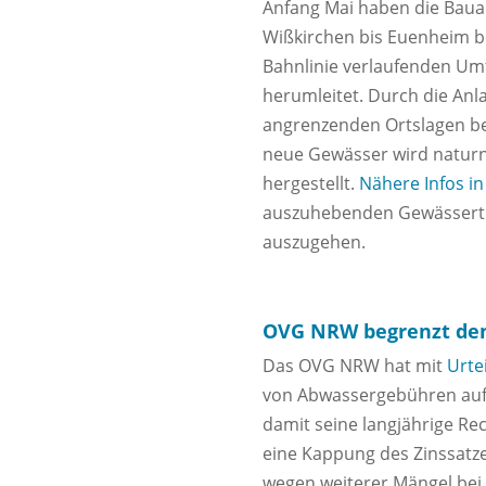
Anfang Mai haben die Baua
Wißkirchen bis Euenheim b
Bahnlinie verlaufenden Umf
herumleitet. Durch die An
angrenzenden Ortslagen be
neue Gewässer wird naturn
hergestellt.
Nähere Infos in
auszuhebenden Gewässertra
auszugehen.
OVG NRW begrenzt den
Das OVG NRW hat mit
Urtei
von Abwassergebühren auf 
damit seine langjährige Re
eine Kappung des Zinssatz
wegen weiterer Mängel bei