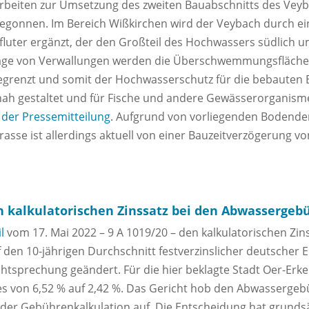
rbeiten zur Umsetzung des zweiten Bauabschnitts des Ve
egonnen. Im Bereich Wißkirchen wird der Veybach durch ei
luter ergänzt, der den Großteil des Hochwassers südlich u
lage von Verwallungen werden die Überschwemmungsflächen
grenzt und somit der Hochwasserschutz für die bebauten Be
ah gestaltet und für Fische und andere Gewässerorganism
 der Pressemitteilung
. Aufgrund von vorliegenden Bodende
sse ist allerdings aktuell von einer Bauzeitverzögerung v
 kalkulatorischen Zinssatz bei den Abwassergeb
l
vom 17. Mai 2022 – 9 A 1019/20 – den kalkulatorischen Zin
den 10-jährigen Durchschnitt festverzinslicher deutscher 
chtsprechung geändert. Für die hier beklagte Stadt Oer-Er
es von 6,52 % auf 2,42 %. Das Gericht hob den Abwasserge
 der Gebührenkalkulation auf. Die Entscheidung hat grunds