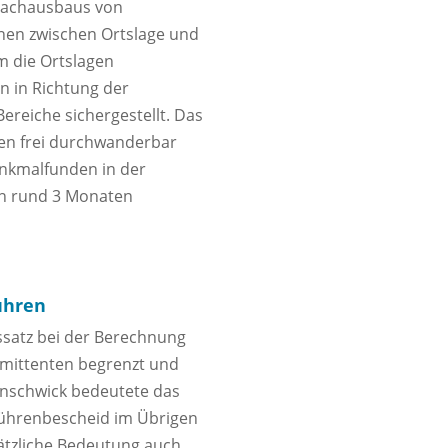
ybachausbaus von
nen zwischen Ortslage und
m die Ortslagen
 in Richtung der
reiche sichergestellt. Das
en frei durchwanderbar
nkmalfunden in der
on rund 3 Monaten
ühren
ssatz bei der Berechnung
Emittenten begrenzt und
kenschwick bedeutete das
bührenbescheid im Übrigen
ätzliche Bedeutung auch