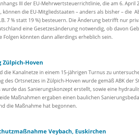
hangs III der EU-Mehrwertsteuerrichtlinie, die am 6. April
 können die EU-Mitgliedstaaten – anders als bisher – die 
.B. 7 % statt 19 %) besteuern. Die Änderung betrifft nur pr
tschland eine Gesetzesänderung notwendig, ob davon Gebr
e Folgen könnten dann allerdings erheblich sein.
g Zülpich-Hoven
ie Kanalnetze in einem 15-jährigen Turnus zu untersuch
g des Ortsnetzes in Zülpich-Hoven wurde gemäß ABK der St
 wurde das Sanierungskonzept erstellt, sowie eine hydraul
Beide Maßnahmen ergaben einen baulichen Sanierungsbedarf
 und die Maßnahme hat begonnen.
chutzmaßnahme Veybach, Euskirchen