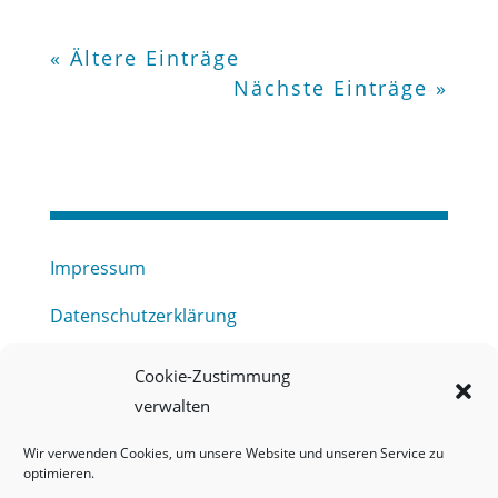
« Ältere Einträge
Nächste Einträge »
Impressum
Datenschutzerklärung
Haftungsausschluss
Cookie-Zustimmung
verwalten
Barrierefreiheitserklärung
Wir verwenden Cookies, um unsere Website und unseren Service zu
Meldestelle (HinSchG) des Erftverbandes
optimieren.