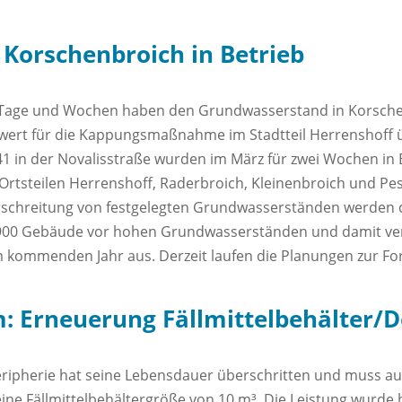
orschenbroich in Betrieb
en Tage und Wochen haben den Grundwasserstand in Korsche
ert für die Kappungsmaßnahme im Stadtteil Herrenshoff ü
1 in der Novalisstraße wurden im März für zwei Wochen i
n Ortsteilen Herrenshoff, Raderbroich, Kleinenbroich und Pe
chreitung von festgelegten Grundwasserständen werden 
a 900 Gebäude vor hohen Grundwasserständen und damit 
m kommenden Jahr aus. Derzeit laufen die Planungen zur 
: Erneuerung Fällmittelbehälter/D
 Peripherie hat seine Lebensdauer überschritten und muss 
eine Fällmittelbehältergröße von 10 m³. Die Leistung wurd