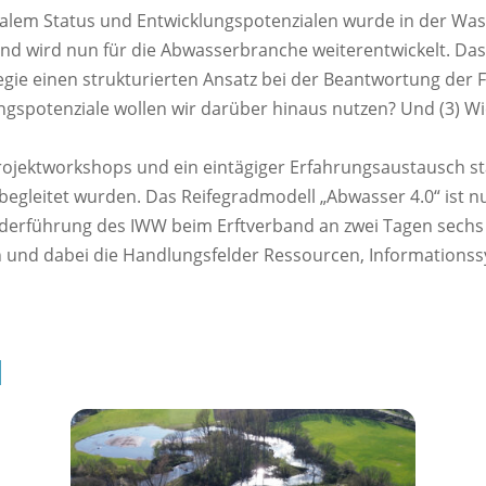
italem Status und Entwicklungspotenzialen wurde in der Wa
und wird nun für die Abwasserbranche weiterentwickelt. Da
tegie einen strukturierten Ansatz bei der Beantwortung der
rungspotenziale wollen wir darüber hinaus nutzen? Und (3) W
ojektworkshops und ein eintägiger Erfahrungsaustausch st
 begleitet wurden. Das Reifegradmodell „Abwasser 4.0“ ist n
ederführung des IWW beim Erftverband an zwei Tagen sechs I
 und dabei die Handlungsfelder Ressourcen, Informationss
l