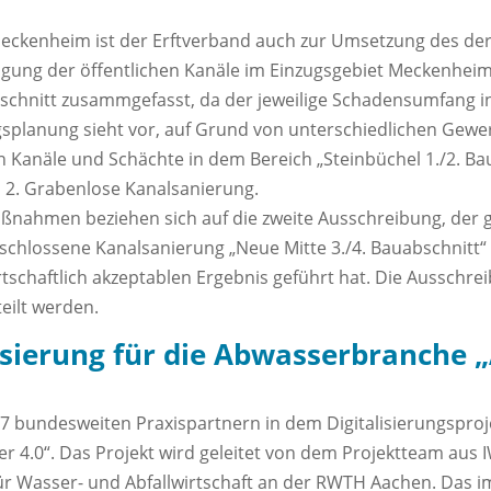
 Meckenheim ist der Erftverband auch zur Umsetzung des de
htigung der öffentlichen Kanäle im Einzugsgebiet Meckenheim
abschnitt zusammgefasst, da der jeweilige Schadensumfang 
ngsplanung sieht vor, auf Grund von unterschiedlichen Gewe
n Kanäle und Schächte in dem Bereich „Steinbüchel 1./2. B
, 2. Grabenlose Kanalsanierung.
aßnahmen beziehen sich auf die zweite Ausschreibung, der 
schlossene Kanalsanierung „Neue Mitte 3./4. Bauabschnitt“ 
tschaftlich akzeptablen Ergebnis geführt hat. Die Ausschre
teilt werden.
isierung für die Abwasserbranche 
17 bundesweiten Praxispartnern in dem Digitalisierungsproje
er 4.0“. Das Projekt wird geleitet von dem Projektteam 
r Wasser- und Abfallwirtschaft an der RWTH Aachen. Das im