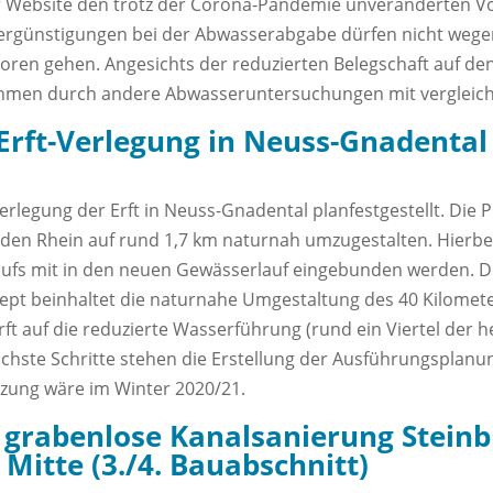
er Website den trotz der Corona-Pandemie unveränderten V
 Vergünstigungen bei der Abwasserabgabe dürfen nicht weg
loren gehen. Angesichts der reduzierten Belegschaft auf d
hmen durch andere Abwasseruntersuchungen mit vergleichb
 Erft-Verlegung in Neuss-Gnadental
erlegung der Erft in Neuss-Gnadental planfestgestellt. Die P
en Rhein auf rund 1,7 km naturnah umzugestalten. Hierbei 
rlaufs mit in den neuen Gewässerlauf eingebunden werden. 
ept beinhaltet die naturnahe Umgestaltung des 40 Kilomete
rft auf die reduzierte Wasserführung (rund ein Viertel der
hste Schritte stehen die Erstellung der Ausführungsplanu
zung wäre im Winter 2020/21.
grabenlose Kanalsanierung Steinbü
Mitte (3./4. Bauabschnitt)