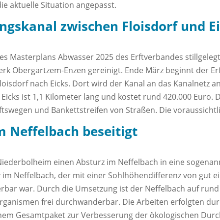
 aktuelle Situation angepasst.
gskanal zwischen Floisdorf und E
des Masterplans Abwasser 2025 des Erftverbandes stillgele
werk Obergartzem-Enzen gereinigt. Ende März beginnt der E
loisdorf nach Eicks. Dort wird der Kanal an das Kanalnetz 
icks ist 1,1 Kilometer lang und kostet rund 420.000 Euro. D
tswegen und Bankettstreifen von Straßen. Die voraussichtli
 Neffelbach beseitigt
iederbolheim einen Absturz im Neffelbach in eine sogenann
rz im Neffelbach, der mit einer Sohlhöhendifferenz von gut 
erbar war. Durch die Umsetzung ist der Neffelbach auf run
organismen frei durchwanderbar. Die Arbeiten erfolgten du
nem Gesamtpaket zur Verbesserung der ökologischen Durch