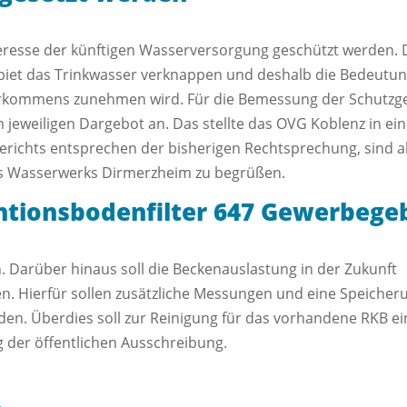
eresse der künftigen Wasserversorgung geschützt werden. D
biet das Trinkwasser verknappen und deshalb die Bedeutung 
kommens zunehmen wird. Für die Bemessung der Schutzge
eweiligen Dargebot an. Das stellte das OVG Koblenz in ei
erichts entsprechen der bisherigen Rechtsprechung, sind ab
s Wasserwerks Dirmerzheim zu begrüßen.
tionsbodenfilter 647 Gewerbegeb
 Darüber hinaus soll die Beckenauslastung in der Zukunft
. Hierfür sollen zusätzliche Messungen und eine Speicher
rden. Überdies soll zur Reinigung für das vorhandene RKB ei
g der öffentlichen Ausschreibung.