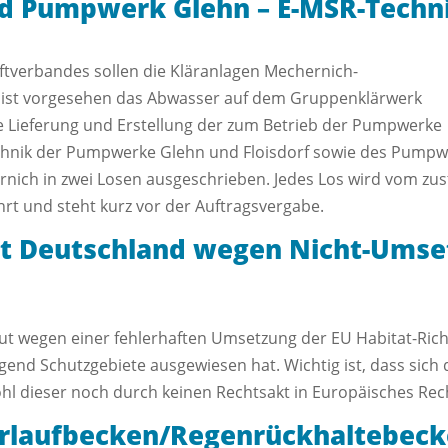
d Pumpwerk Glehn – E-MSR-Techn
tverbandes sollen die Kläranlagen Mechernich-
Es ist vorgesehen das Abwasser auf dem Gruppenklärwerk
e Lieferung und Erstellung der zum Betrieb der Pumpwerke
echnik der Pumpwerke Glehn und Floisdorf sowie des Pump
nich in zwei Losen ausgeschrieben. Jedes Los wird vom zus
rt und steht kurz vor der Auftragsvergabe.
t Deutschland wegen Nicht-Umse
 wegen einer fehlerhaften Umsetzung der EU Habitat-Richtl
end Schutzgebiete ausgewiesen hat. Wichtig ist, dass sich 
l dieser noch durch keinen Rechtsakt in Europäisches Rech
erlaufbecken/Regenrückhaltebec