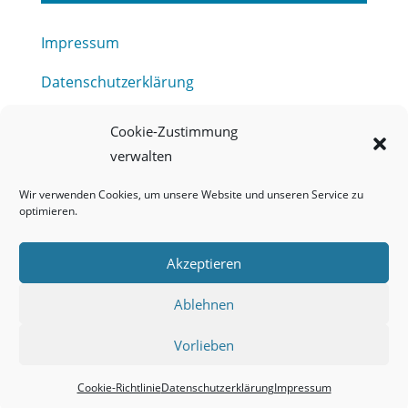
Impressum
Datenschutzerklärung
Haftungsausschluss
Cookie-Zustimmung
verwalten
Barrierefreiheitserklärung
Wir verwenden Cookies, um unsere Website und unseren Service zu
Meldestelle (HinSchG) des Erftverbandes
optimieren.
Mitgliederbereich
Akzeptieren
Onlineportal Grundwassernutzung
Ablehnen
Kontakt
Vorlieben
Cookie-Richtlinie
Datenschutzerklärung
Impressum