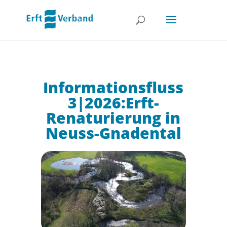
Informationsfluss
3|2026:Erft-
Renaturierung in
Neuss-Gnadental