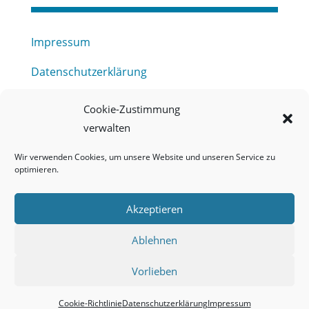
Impressum
Datenschutzerklärung
Haftungsausschluss
Cookie-Zustimmung
verwalten
Barrierefreiheitserklärung
Wir verwenden Cookies, um unsere Website und unseren Service zu
Meldestelle (HinSchG) des Erftverbandes
optimieren.
Mitgliederbereich
Akzeptieren
Onlineportal Grundwassernutzung
Ablehnen
Kontakt
Vorlieben
Cookie-Richtlinie
Datenschutzerklärung
Impressum