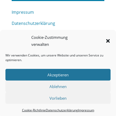
Impressum
Datenschutzerklärung
Haftungsausschluss
Cookie-Zustimmung
verwalten
Barrierefreiheitserklärung
Wir verwenden Cookies, um unsere Website und unseren Service zu
Meldestelle (HinSchG) des Erftverbandes
optimieren.
Mitgliederbereich
Akzeptieren
Onlineportal Grundwassernutzung
Ablehnen
Kontakt
Vorlieben
Cookie-Richtlinie
Datenschutzerklärung
Impressum